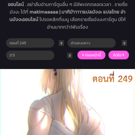
ออนไลน์
. อย่าลืมอ่านการ์ตูนอื่น ๆ มีอัพเดทตลอดเวลา . รายชื่อ
มังงะ ได้ที่
makimaaaaa | มากีม้าาาาาแปลมังงะ แปลไทย อ่า
นมังงะออนไลน์
โปรดคลิกที่เมนู เลือกรายชื่อมังงะการ์ตูน มีให้
อ่านมากกว่า1พันเรื่อง
ก่อนหน้านี้
ถัดไป