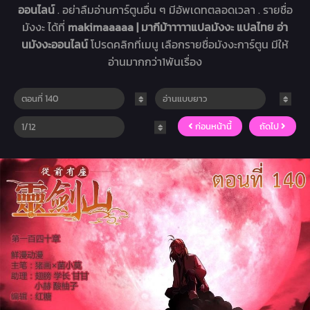
ออนไลน์
. อย่าลืมอ่านการ์ตูนอื่น ๆ มีอัพเดทตลอดเวลา . รายชื่อ
มังงะ ได้ที่
makimaaaaa | มากีม้าาาาาแปลมังงะ แปลไทย อ่า
นมังงะออนไลน์
โปรดคลิกที่เมนู เลือกรายชื่อมังงะการ์ตูน มีให้
อ่านมากกว่า1พันเรื่อง
ก่อนหน้านี้
ถัดไป