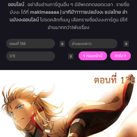
ออนไลน์
. อย่าลืมอ่านการ์ตูนอื่น ๆ มีอัพเดทตลอดเวลา . รายชื่อ
มังงะ ได้ที่
makimaaaaa | มากีม้าาาาาแปลมังงะ แปลไทย อ่า
นมังงะออนไลน์
โปรดคลิกที่เมนู เลือกรายชื่อมังงะการ์ตูน มีให้
อ่านมากกว่า1พันเรื่อง
ก่อนหน้านี้
ถัดไป