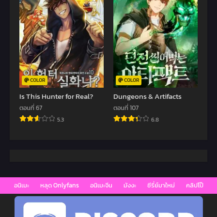
COLOR
COLOR
Is This Hunter for Real?
Dungeons & Artifacts
ตอนที่ 67
ตอนที่ 107
5.3
6.8
อนิเมะ
หลุด Onlyfans
อนิเมะจีน
มังงะ
ซีรี่ย์มาใหม่
คลิปโป๊