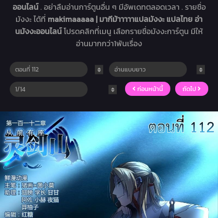
ออนไลน์
. อย่าลืมอ่านการ์ตูนอื่น ๆ มีอัพเดทตลอดเวลา . รายชื่อ
มังงะ ได้ที่
makimaaaaa | มากีม้าาาาาแปลมังงะ แปลไทย อ่า
นมังงะออนไลน์
โปรดคลิกที่เมนู เลือกรายชื่อมังงะการ์ตูน มีให้
อ่านมากกว่า1พันเรื่อง
ก่อนหน้านี้
ถัดไป