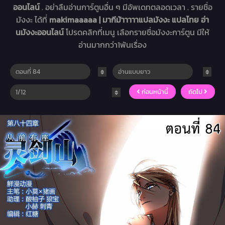
ออนไลน์
. อย่าลืมอ่านการ์ตูนอื่น ๆ มีอัพเดทตลอดเวลา . รายชื่อ
มังงะ ได้ที่
makimaaaaa | มากีม้าาาาาแปลมังงะ แปลไทย อ่า
นมังงะออนไลน์
โปรดคลิกที่เมนู เลือกรายชื่อมังงะการ์ตูน มีให้
อ่านมากกว่า1พันเรื่อง
ก่อนหน้านี้
ถัดไป