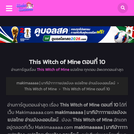
This Witch of Mine ตอนที่ 10
อ่านการ์ตูนเรื่อง
This Witch of Mine
แปลไทย ทุกตอน อัพเดทตอนล่าสุด
makimaaaaa | มากีม้าาาาาแปลมังงะ แปลไทย อ่านมังงะออนไลน์
›
This Witch of Mine
›
This Witch of Mine ตอนที่ 10
อ่านการ์ตูนตอนล่าสุด เรื่อง
This Witch of Mine ตอนที่ 10
ได้ที่
เว็บ Makimaaaaa.com
makimaaaaa | มากีม้าาาาาแปลมังงะ
แปลไทย อ่านมังงะออนไลน์
. มังงะ
This Witch of Mine
อัทเดท
อยู่ตลอดที่เว็บ Makimaaaaa.com
makimaaaaa | มากีม้าาาาา