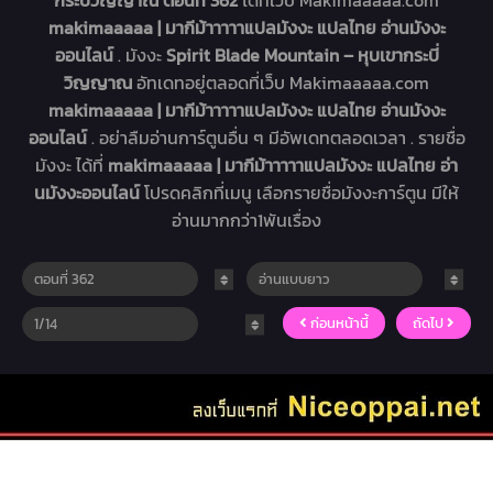
กระบี่วิญญาณ ตอนที่ 362
ได้ที่เว็บ Makimaaaaa.com
makimaaaaa | มากีม้าาาาาแปลมังงะ แปลไทย อ่านมังงะ
ออนไลน์
. มังงะ
Spirit Blade Mountain – หุบเขากระบี่
วิญญาณ
อัทเดทอยู่ตลอดที่เว็บ Makimaaaaa.com
makimaaaaa | มากีม้าาาาาแปลมังงะ แปลไทย อ่านมังงะ
ออนไลน์
. อย่าลืมอ่านการ์ตูนอื่น ๆ มีอัพเดทตลอดเวลา . รายชื่อ
มังงะ ได้ที่
makimaaaaa | มากีม้าาาาาแปลมังงะ แปลไทย อ่า
นมังงะออนไลน์
โปรดคลิกที่เมนู เลือกรายชื่อมังงะการ์ตูน มีให้
อ่านมากกว่า1พันเรื่อง
ก่อนหน้านี้
ถัดไป