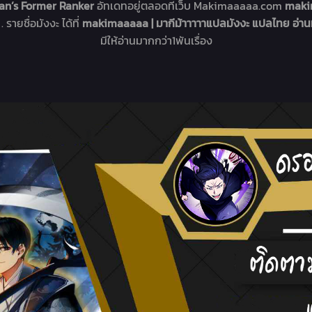
lan’s Former Ranker
อัทเดทอยู่ตลอดที่เว็บ Makimaaaaa.com
makim
รายชื่อมังงะ ได้ที่
makimaaaaa | มากีม้าาาาาแปลมังงะ แปลไทย อ่าน
มีให้อ่านมากกว่า1พันเรื่อง