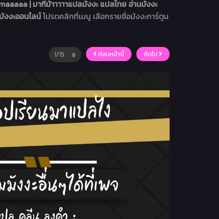
aaaaa | มากีม้าาาาาแปลมังงะ แปลไทย อ่านมังงะ
มังงะออนไลน์
โปรดคลิกที่เมนู เลือกรายชื่อมังงะการ์ตูน
ก่อนหน้านี้
ถัดไป