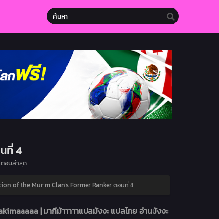
ที่ 4
ตอนล่าสุด
ion of the Murim Clan’s Former Ranker ตอนที่ 4
kimaaaaa | มากีม้าาาาาแปลมังงะ แปลไทย อ่านมังงะ