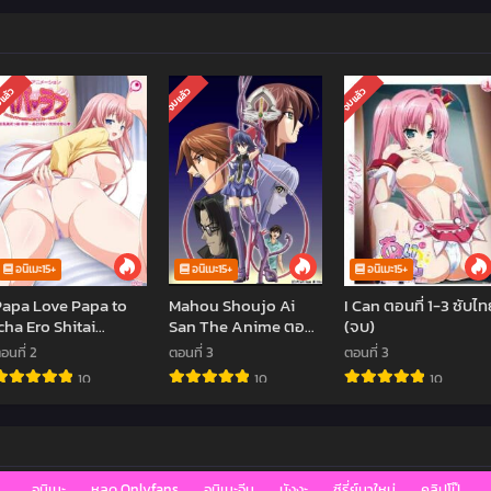
แล้ว
จบแล้ว
จบแล้ว
อนิเมะ15+
อนิเมะ15+
อนิเมะ15+
Papa Love Papa to
Mahou Shoujo Ai
I Can ตอนที่ 1-3 ซับไท
cha Ero Shitai
San The Anime ตอน
(จบ)
Musume-tachi to
ที่1-3 ซับไทย (จบ)
อนที่ 2
ตอนที่ 3
ตอนที่ 3
Hitotsu Yane no
10
10
10
hita de ตอนที่1-2 ซับ
ไทย (จบ)
อนิเมะ
หลุด Onlyfans
อนิเมะจีน
มังงะ
ซีรี่ย์มาใหม่
คลิปโป๊