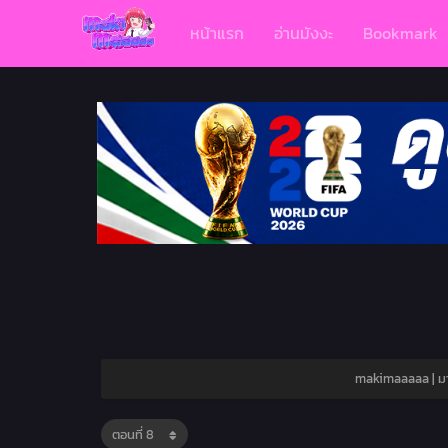
หน้าแรก
อ่านมังงะ
Bookmark
makimaaaaa | มา