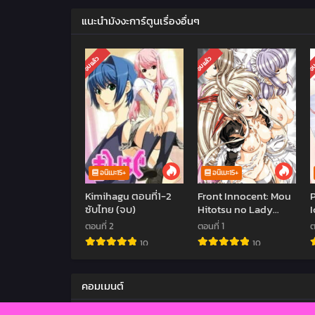
แนะนำมังงะการ์ตูนเรื่องอื่นๆ
จบแล้ว
จบแล้ว
จบ
อนิเมะ15+
อนิเมะ15+
Kimihagu ตอนที่1-2
Front Innocent: Mou
ซับไทย (จบ)
Hitotsu no Lady
I
Innocent ตอนที่ 1 ซับ
ตอนที่ 2
ตอนที่ 1
ต
ไทย (จบ)
10
10
S
คอมเมนต์