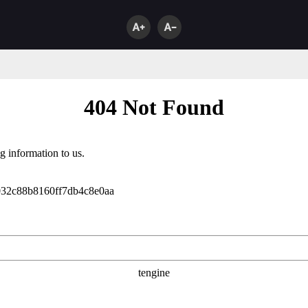
A+
A-