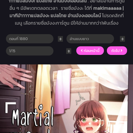
าาาาแปลมังงะ แปลไทย อ่านมังงะออนไลน์
. อย่าลืมอ่านการ์ตูน
อื่น ๆ มีอัพเดทตลอดเวลา . รายชื่อมังงะ ได้ที่
makimaaaaa |
มากีม้าาาาาแปลมังงะ แปลไทย อ่านมังงะออนไลน์
โปรดคลิกที่
เมนู เลือกรายชื่อมังงะการ์ตูน มีให้อ่านมากกว่า1พันเรื่อง
ก่อนหน้านี้
ถัดไป