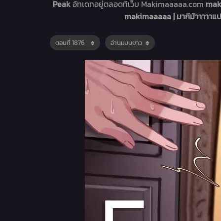
Peak
อัทเดทอยู่ตลอดที่เว็บ Makimaaaaa.com
maki
makimaaaaa | มากีม้าาาาาแป