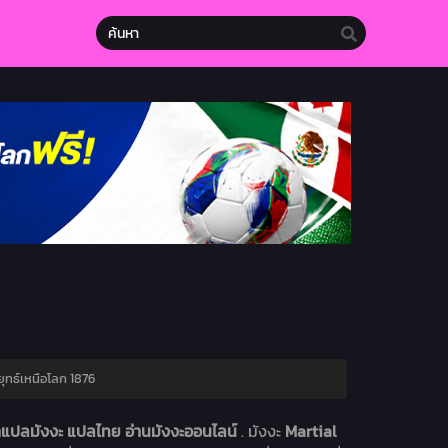
ุทธ์เหนือโลก 1876
าแปลมังงะ แปลไทย อ่านมังงะออนไลน์
. มังงะ
Martial