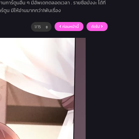
อ่านการ์ตูนอื่น ๆ มีอัพเดทตลอดเวลา . รายชื่อมังงะ ได้ที่
ร์ตูน มีให้อ่านมากกว่า1พันเรื่อง
ก่อนหน้านี้
ถัดไป