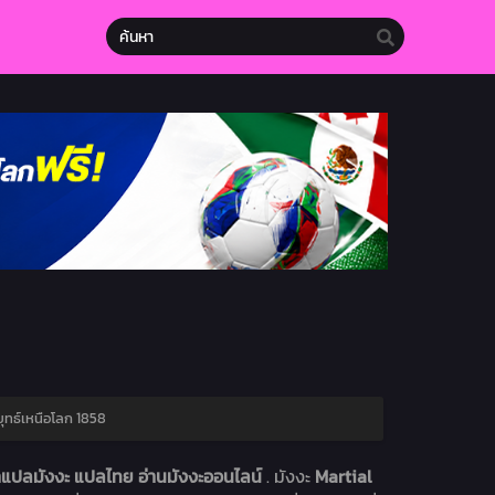
ุทธ์เหนือโลก 1858
าแปลมังงะ แปลไทย อ่านมังงะออนไลน์
. มังงะ
Martial