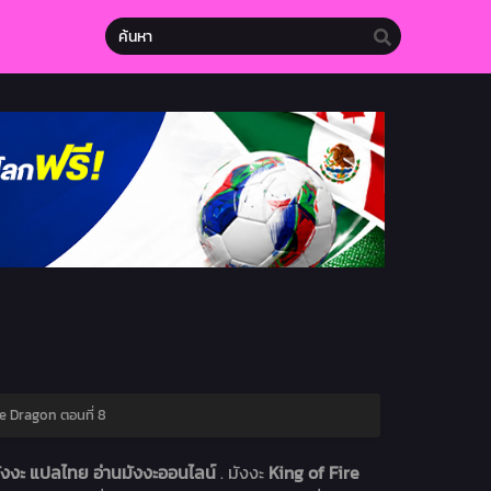
e Dragon ตอนที่ 8
งงะ แปลไทย อ่านมังงะออนไลน์
. มังงะ
King of Fire