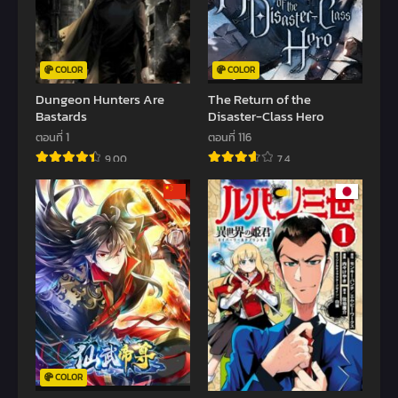
COLOR
COLOR
Dungeon Hunters Are
The Return of the
Bastards
Disaster-Class Hero
ตอนที่ 1
ตอนที่ 116
9.00
7.4
COLOR