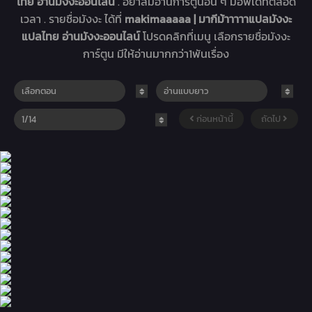
ไทย อ่านมังงะออนไลน์
. อย่าลืมอ่านการ์ตูนอื่น ๆ มีอัพเดทตลอด
เวลา . รายชื่อมังงะ ได้ที่
makimaaaaa | มากีม้าาาาาแปลมังงะ
แปลไทย อ่านมังงะออนไลน์
โปรดคลิกที่เมนู เลือกรายชื่อมังงะ
การ์ตูน มีให้อ่านมากกว่า1พันเรื่อง
ก่อนหน้านี้
ถัดไป