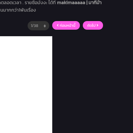
ทตลอดเวลา . รายชื่อมังงะ ได้ที่
makimaaaaa | มากีม้า
่านมากกว่า1พันเรื่อง
ก่อนหน้านี้
ถัดไป