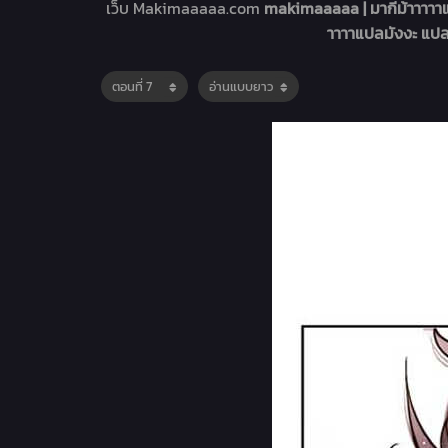
เว็บ Makimaaaaa.com
makimaaaaa | มากีม้าาาาา
าาาาแปลมังงะ แปล