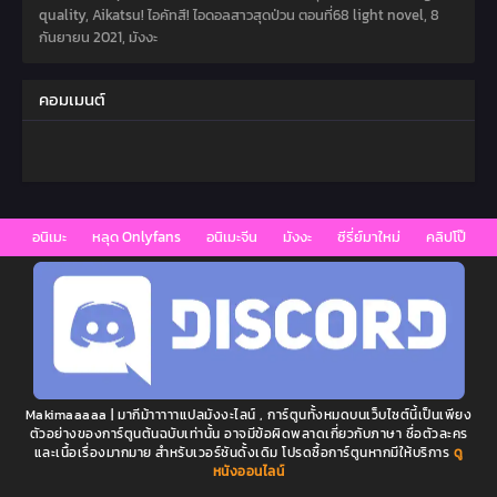
quality, Aikatsu! ไอคัทสึ! ไอดอลสาวสุดป่วน ตอนที่68 light novel,
8
กันยายน 2021
,
มังงะ
คอมเมนต์
อนิเมะ
หลุด Onlyfans
อนิเมะจีน
มังงะ
ซีรี่ย์มาใหม่
คลิปโป๊
Makimaaaaa | มากีม้าาาาาแปลมังงะไลน์ , การ์ตูนทั้งหมดบนเว็บไซต์นี้เป็นเพียง
ตัวอย่างของการ์ตูนต้นฉบับเท่านั้น อาจมีข้อผิดพลาดเกี่ยวกับภาษา ชื่อตัวละคร
และเนื้อเรื่องมากมาย สำหรับเวอร์ชันดั้งเดิม โปรดซื้อการ์ตูนหากมีให้บริการ
ดู
หนังออนไลน์