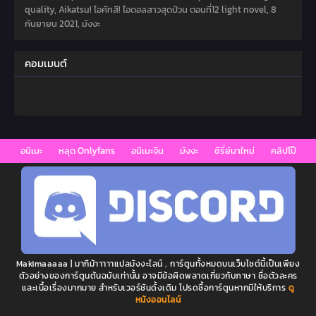
quality, Aikatsu! ไอคัทสึ! ไอดอลสาวสุดป่วน ตอนที่12 light novel,
8
กันยายน 2021
,
มังงะ
คอมเมนต์
อนิเมะ
หลุด Onlyfans
อนิเมะจีน
มังงะ
ซีรี่ย์มาใหม่
คลิปโป๊
Makimaaaaa | มากีม้าาาาาแปลมังงะไลน์ , การ์ตูนทั้งหมดบนเว็บไซต์นี้เป็นเพียง
ตัวอย่างของการ์ตูนต้นฉบับเท่านั้น อาจมีข้อผิดพลาดเกี่ยวกับภาษา ชื่อตัวละคร
และเนื้อเรื่องมากมาย สำหรับเวอร์ชันดั้งเดิม โปรดซื้อการ์ตูนหากมีให้บริการ
ดู
หนังออนไลน์