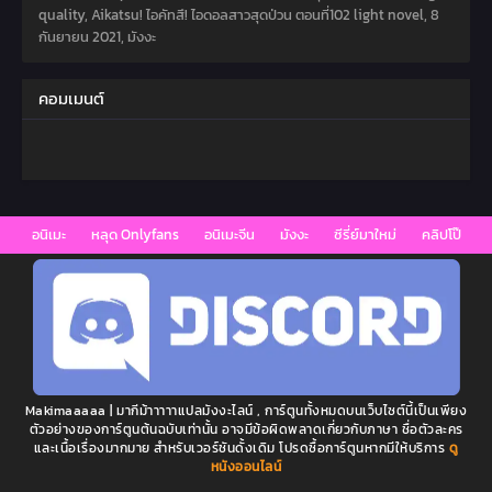
quality, Aikatsu! ไอคัทสึ! ไอดอลสาวสุดป่วน ตอนที่102 light novel,
8
กันยายน 2021
,
มังงะ
คอมเมนต์
อนิเมะ
หลุด Onlyfans
อนิเมะจีน
มังงะ
ซีรี่ย์มาใหม่
คลิปโป๊
Makimaaaaa | มากีม้าาาาาแปลมังงะไลน์ , การ์ตูนทั้งหมดบนเว็บไซต์นี้เป็นเพียง
ตัวอย่างของการ์ตูนต้นฉบับเท่านั้น อาจมีข้อผิดพลาดเกี่ยวกับภาษา ชื่อตัวละคร
และเนื้อเรื่องมากมาย สำหรับเวอร์ชันดั้งเดิม โปรดซื้อการ์ตูนหากมีให้บริการ
ดู
หนังออนไลน์